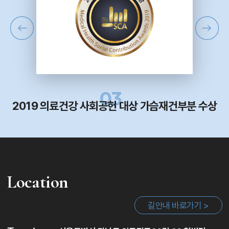
04
부분 수상
세계적인 학회 ISAPS
가슴축소수술 
한국의사 최초 발표
Location
길안내 바로가기 >