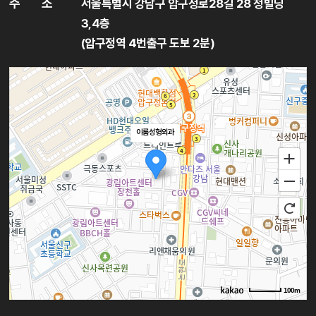
주
소
서울특별시 강남구 압구정로28길 28 청빌딩
3,4층
(압구정역 4번출구 도보 2분)
이룸성형외과
100m
로드뷰
길찾기
지도 크게 보기