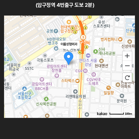
(압구정역 4번출구 도보 2분)
이룸성형외과
100m
로드뷰
길찾기
지도 크게 보기