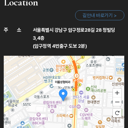
Location
길안내 바로가기 >
주
소
서울특별시 강남구 압구정로28길 28 청빌딩
3,4층
(압구정역 4번출구 도보 2분)
이룸성형외과