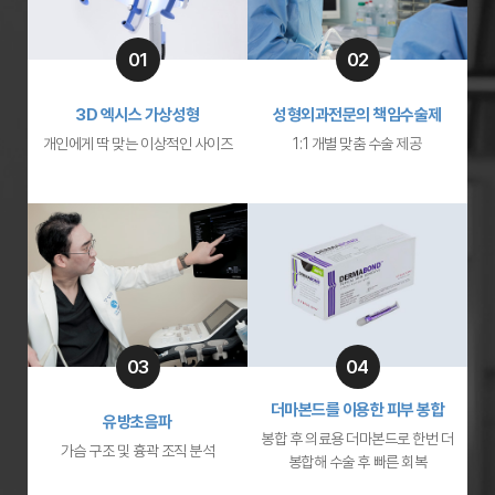
01
02
3D 엑시스 가상성형
성형외과전문의 책임수술제
개인에게 딱 맞는 이상적인 사이즈
1:1 개별 맞춤 수술 제공
03
04
더마본드를 이용한 피부 봉합
유방초음파
봉합 후 의료용 더마본드로 한번 더
가슴 구조 및 흉곽 조직 분석
봉합해 수술 후 빠른 회복