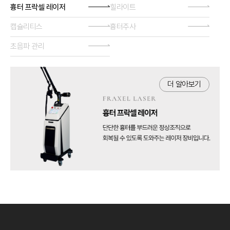
흉터 프락셀 레이저
힐라이트
캡슐리티스
흉터주사
초음파 관리
더 알아보기