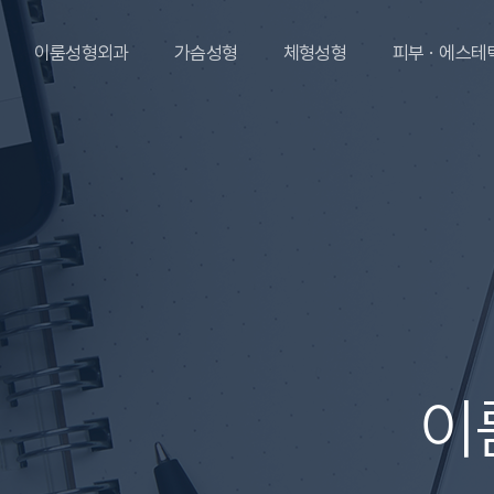
이룸성형외과
가슴성형
체형성형
피부ㆍ에스테
이