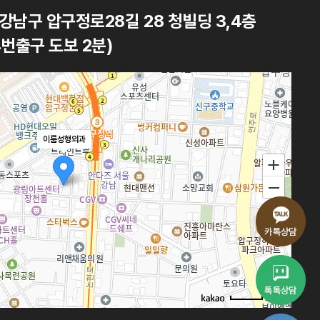
강남구 압구정로28길 28 청빌딩 3,4층
번출구 도보 2분)
이룸성형외과
100m
로드뷰
길찾기
지도 크게 보기