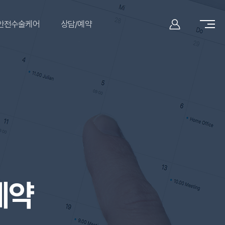
안전수술케어
상담/예약
예약