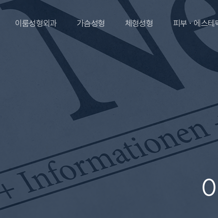
이룸성형외과
가슴성형
체형성형
피부ㆍ에스테