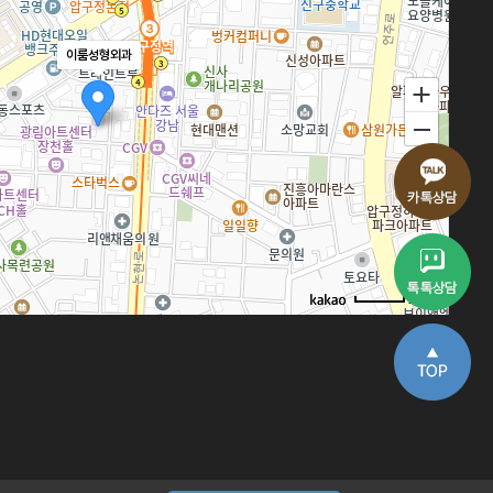
이룸성형외과
100m
로드뷰
길찾기
지도 크게 보기