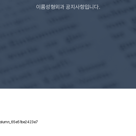
이룸성형외과 공지사항입니다.
column_65e51be2423e7