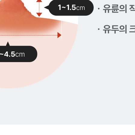
ㆍ유륜의 
ㆍ유두의 