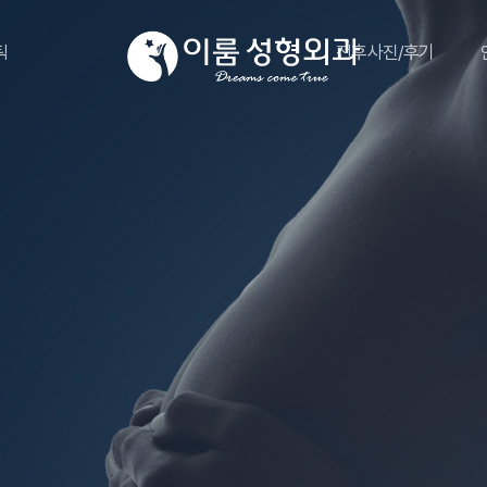
틱
전후사진/후기