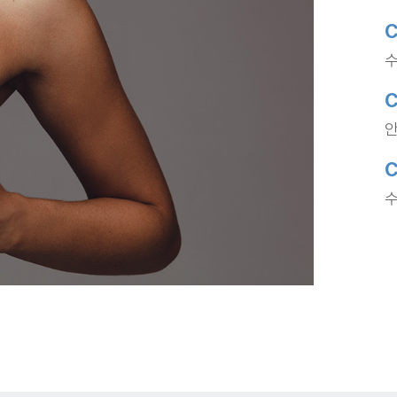
C
수
C
안
C
수