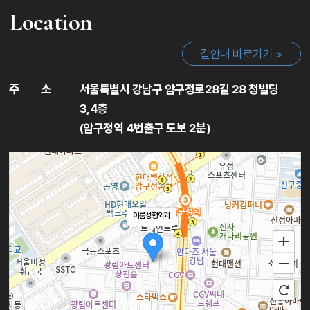
Location
길안내 바로가기 >
주
소
서울특별시 강남구 압구정로28길 28 청빌딩
3,4층
(압구정역 4번출구 도보 2분)
이룸성형외과