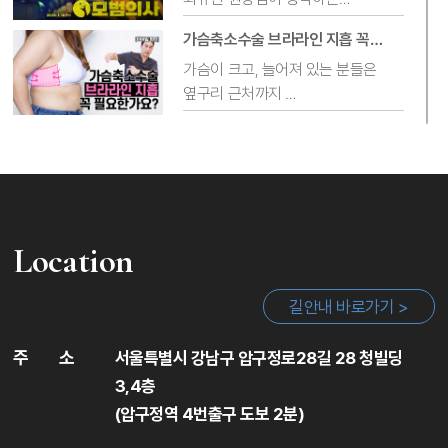
모범의사란 무엇일까요?
실환자분들께서
가슴축소수술 브라라인 지흡 꼭
직접 댓글을 남겨주시는 일이 쉽지
필요한가요? [ft.옆가슴 볼륨]
가슴이 크고, 늘어져 있는 분들은
드라마 모범택시 이름만 패러디한
않은데,
옆구리 근처까지
이번 영상도 재밌게 시청
많은 분들께서 진심 어린 말씀을
늘어져 있는 경우가 아주 흔하게
부탁드립니다 :)
전해주셔서
가슴축소&거상 재수술 전 '3D
있는데요😭
정말 감사한 마음입니다.
Angio(혈관) CT' 검사가 중요한
Dr.규지니는 가슴축소&거상 재수술
이유?
전 안전한 수술을 위해 대학병원에서
가슴축소수술을 할 때 늘어져 있는
꼭 3D Angio(혈관) CT 검사를 받고
브라라인을
어디 숨을 곳 없나요?🙊 가슴축소
오도록 하는데요
해결하지 않으면 아쉬운 결과가
실환자분들이 남긴 유튜브 댓글 읽기
Location
저희 병원은 조금 특별하게 수술을
나오기 때문에
받으신 분들이
'3D Angio(혈관) CT 검사란
성형외과전문의 Dr.규지니는
길안내 바로가기 >
많이 시청해주시고, 직접 댓글도 많이
무엇인가?'
브라라인 흡입을 같이 진행하는
수술실 CCTV 실시간 라이브📺
달아주시는데요
'왜 재수술 전에 꼭 검사를
경우가 많습니다.
[TV조선 / SBS 뉴스 출연 비하인드]
수술실 CCTV 의무화가 되면서
감사의 마음을 담아 Dr.규지니가
주
소
해야하는지'
서울특별시 강남구 압구정로28길 28 청빌딩
의무화 되기 한참 전인 2020년부터
육성으로
그동안 궁금해 하셨던 모든 내용을
✔브라라인 흡입이 무엇인지,
3,4층
수술실 CCTV 실시간 라이브
답글을 남겨 드렸습니다❤
담았습니다!
✔가슴축소수술 시 브라라인 흡입이
(압구정역 4번출구 도보 2분)
50대 성형외과 상담실장 피부관리
시스템을 시행하고 있는
왜 필요한지
✨(하이푸,물방울리프팅,MTS시술)