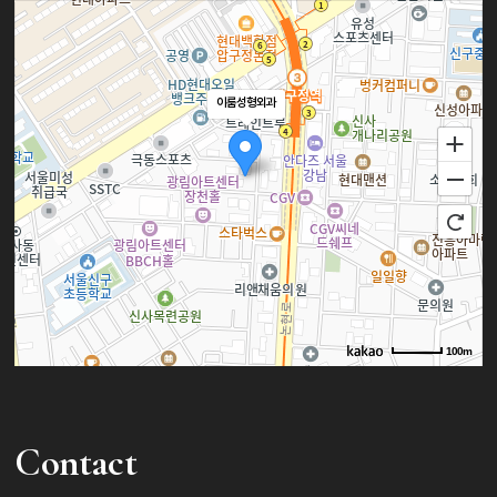
중년 여성 대표로 현미희
Dr.규지니의 관심이 뜨겁습니다🔥🔥
영상을 통해 확인해보아요😀
총괄실장님이
🔥
이룸 에스테틱에서 피부 관리를
받았습니다😀
2023년 9월에만 2회의 뉴스 출연을
이룸성형외과
리턴 리프팅(하이푸)+물방울 리프팅
하였는데요
+MTS 시술을
TV조선 7시 뉴스와 SBS 모닝와이드
직접 받아본 솔직한 후기와 확실한
출연
전,후 비교까지
비하인드(?) 공개합니다!!
재밌게 봐주시길 바랍니다.
좋댓구알 부탁드려요❤
100m
로드뷰
길찾기
지도 크게 보기
Contact