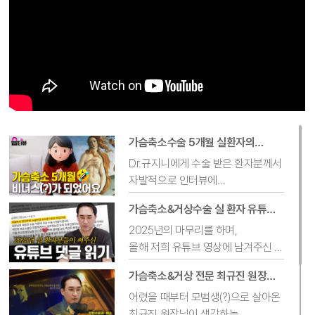
가슴축소수술 5개월 실환자의
솔직한 이야기❤️
Dr.규지니에게 수술 받은 환자분께서
자발적으로 인터뷰에
응해주셨습니다.
가슴축소&거상수술 실 환자 유튜브
가슴축소수술을 받은 환자분의
댓글 읽기
2025년의 마무리를 하며,
유쾌하고 솔직한 이야기 재밌게
올해 저희 유튜브 영상에 남겨주신
봐주세요😊
실제 환자분들의 소중한 댓글을
가슴축소&거상 전문 최규진 원장이
읽어보았습니다 :)
말하는 모범의사란?
어렸을 때부터 모범생(?)으로 살아온
최규진 원장님이 생각하는
병원 유튜브 채널에 이렇게