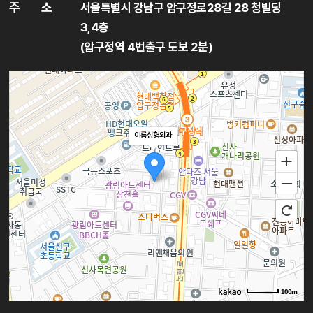
주
소
서울특별시 강남구 압구정로28길 28 청빌딩
3,4층
(압구정역 4번출구 도보 2분)
이룸성형외과
100m