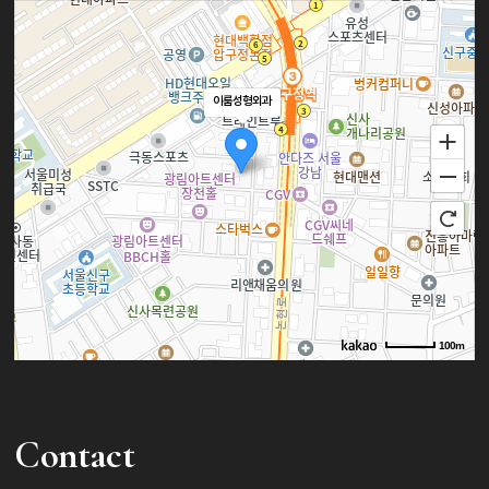
중년 여성 대표로 현미희
Dr.규지니의 관심이 뜨겁습니다🔥🔥
영상을 통해 확인해보아요😀
총괄실장님이
🔥
이룸 에스테틱에서 피부 관리를
받았습니다😀
2023년 9월에만 2회의 뉴스 출연을
이룸성형외과
리턴 리프팅(하이푸)+물방울 리프팅
하였는데요
+MTS 시술을
TV조선 7시 뉴스와 SBS 모닝와이드
직접 받아본 솔직한 후기와 확실한
출연
전,후 비교까지
비하인드(?) 공개합니다!!
재밌게 봐주시길 바랍니다.
좋댓구알 부탁드려요❤
100m
로드뷰
길찾기
지도 크게 보기
Contact