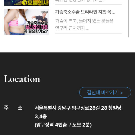
모범의사란 무엇일까요?
실환자분들께서
가슴축소수술 브라라인 지흡 꼭
직접 댓글을 남겨주시는 일이 쉽지
필요한가요? [ft.옆가슴 볼륨]
가슴이 크고, 늘어져 있는 분들은
드라마 모범택시 이름만 패러디한
않은데,
옆구리 근처까지
이번 영상도 재밌게 시청
많은 분들께서 진심 어린 말씀을
늘어져 있는 경우가 아주 흔하게
부탁드립니다 :)
전해주셔서
가슴축소&거상 재수술 전 '3D
있는데요😭
정말 감사한 마음입니다.
Angio(혈관) CT' 검사가 중요한
Dr.규지니는 가슴축소&거상 재수술
이유?
전 안전한 수술을 위해 대학병원에서
가슴축소수술을 할 때 늘어져 있는
꼭 3D Angio(혈관) CT 검사를 받고
브라라인을
어디 숨을 곳 없나요?🙊 가슴축소
오도록 하는데요
해결하지 않으면 아쉬운 결과가
실환자분들이 남긴 유튜브 댓글 읽기
Location
저희 병원은 조금 특별하게 수술을
나오기 때문에
받으신 분들이
'3D Angio(혈관) CT 검사란
성형외과전문의 Dr.규지니는
길안내 바로가기 >
많이 시청해주시고, 직접 댓글도 많이
무엇인가?'
브라라인 흡입을 같이 진행하는
수술실 CCTV 실시간 라이브📺
달아주시는데요
'왜 재수술 전에 꼭 검사를
경우가 많습니다.
[TV조선 / SBS 뉴스 출연 비하인드]
수술실 CCTV 의무화가 되면서
감사의 마음을 담아 Dr.규지니가
주
소
해야하는지'
서울특별시 강남구 압구정로28길 28 청빌딩
의무화 되기 한참 전인 2020년부터
육성으로
그동안 궁금해 하셨던 모든 내용을
✔브라라인 흡입이 무엇인지,
3,4층
수술실 CCTV 실시간 라이브
답글을 남겨 드렸습니다❤
담았습니다!
✔가슴축소수술 시 브라라인 흡입이
(압구정역 4번출구 도보 2분)
50대 성형외과 상담실장 피부관리
시스템을 시행하고 있는
왜 필요한지
✨(하이푸,물방울리프팅,MTS시술)