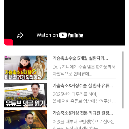
가슴축소수술 5개월 실환자의
솔직한 이야기❤️
Dr.규지니에게 수술 받은 환자분께서
자발적으로 인터뷰에
응해주셨습니다.
가슴축소&거상수술 실 환자 유튜브
가슴축소수술을 받은 환자분의
댓글 읽기
2025년의 마무리를 하며,
유쾌하고 솔직한 이야기 재밌게
올해 저희 유튜브 영상에 남겨주신
봐주세요😊
실제 환자분들의 소중한 댓글을
가슴축소&거상 전문 최규진 원장이
읽어보았습니다 :)
말하는 모범의사란?
어렸을 때부터 모범생(?)으로 살아온
최규진 원장님이 생각하는
병원 유튜브 채널에 이렇게